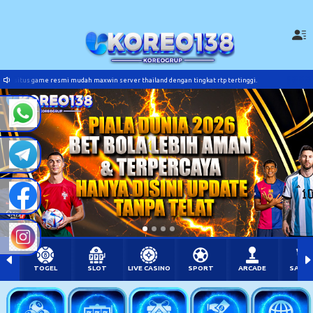
situs game resmi mudah maxwin server thailand dengan tingkat rtp tertinggi.
Koreo
TOGEL
SLOT
LIVE CASINO
SPORT
ARCADE
SABU