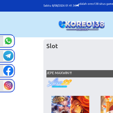
Koreo138 adalah oreo138 situs game resmi m
Sabtu 8/08/2026 01:41:37
Slot
SALAM JEPE MAXWIN !!!