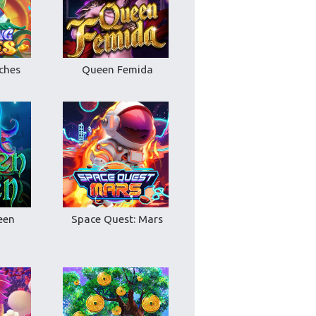
iches
Queen Femida
een
Space Quest: Mars