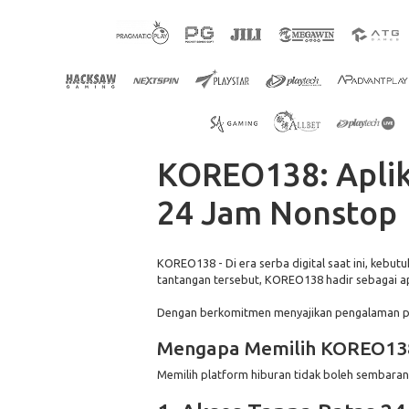
Panda Realm
Ma
J
KOREO138: Aplika
24 Jam Nonstop
KOREO138
- Di era serba digital saat ini, keb
tantangan tersebut,
KOREO138
hadir sebagai a
Sanctum of
Into 
Dengan berkomitmen menyajikan pengalaman peng
Savannah
Mengapa Memilih KOREO138
Memilih platform hiburan tidak boleh sembara