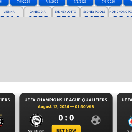
26
7/8/2026
7/8/2026
7/8/2026
7/8/2026
7
VIENNA
CAMBODIA
SYDNEY LOTTO
SYDNEY POOLS
HONGKONG P
0114
4372
3712
0158
994
he Fay: Snowie
Lucky Coins
Jarvis
7/8/2026
7/8/2026
7/8/2026
7/8/2026
7/8/2026
iShen Mega
Mahjong Gold:
Mahjong Go
Fortune
Dragon
Phoenix
IERS
E-FOOTBALL F24 ELITE CLUB FRIENDLY
E-
August 8, 2026 — 08:30 WIB
1 : 1
BET NOW
Saint-
e-Atletico