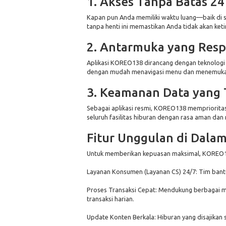
1. Akses Tanpa Batas 24
Kapan pun Anda memiliki waktu luang—baik di s
tanpa henti ini memastikan Anda tidak akan ket
2. Antarmuka yang Res
Axie Universe
Drag
Aplikasi KOREO138 dirancang dengan teknologi 
dengan mudah menavigasi menu dan menemukan 
3. Keamanan Data yang 
Sebagai aplikasi resmi, KOREO138 memprioritas
seluruh fasilitas hiburan dengan rasa aman dan
Fitur Unggulan di Dala
Untuk memberikan kepuasan maksimal, KOREO138
Layanan Konsumen (Layanan CS) 24/7: Tim bantua
Proses Transaksi Cepat: Mendukung berbagai m
transaksi harian.
Update Konten Berkala: Hiburan yang disajikan 