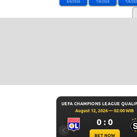
8/8/2026
7/8/2026
7/8/20
Apes Squad
Into T
Aztec Legacy
Ca
UEFA CHAMPIONS LEAGUE QUALIF
August 11, 2026 — 22:59 WIB
0 : 0
Previous
BET NOW
Union 