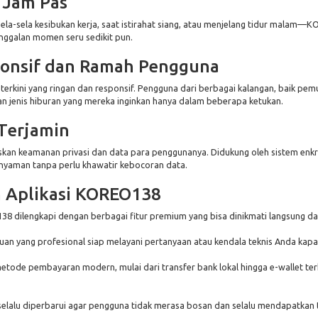
 Jam Pas
ela-sela kesibukan kerja, saat istirahat siang, atau menjelang tidur malam
inggalan momen seru sedikit pun.
ponsif dan Ramah Pengguna
on's Treasure
Oni Cosmic Atlas
terkini yang ringan dan responsif. Pengguna dari berbagai kalangan, baik p
jenis hiburan yang mereka inginkan hanya dalam beberapa ketukan.
Terjamin
kan keamanan privasi dan data para penggunanya. Didukung oleh sistem enkrip
 nyaman tanpa perlu khawatir kebocoran data.
m Aplikasi KOREO138
 dilengkapi dengan berbagai fitur premium yang bisa dinikmati langsung d
n yang profesional siap melayani pertanyaan atau kendala teknis Anda kapan
etode pembayaran modern, mulai dari transfer bank lokal hingga e-wallet
selalu diperbarui agar pengguna tidak merasa bosan dan selalu mendapatkan t