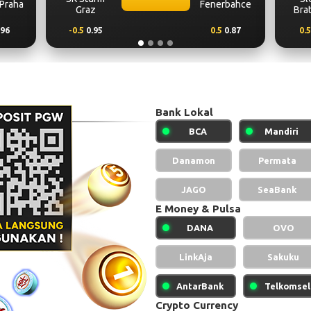
e-Feyenoord
oise
Madrid
e-Ar
1.00
0.5
0.47
-0.5
-0.71
0.0
ders of Giza
God's Gambit:
Space Quest:
Pyramid
Poseidon
Bank Lokal
BCA
Mandiri
Danamon
Permata
JAGO
SeaBank
E Money & Pulsa
 Wall of Meta
Buffalo Blaze
Panthera Pa
DANA
OVO
Dragon
LinkAja
Sakuku
AntarBank
Telkomsel
Crypto Currency