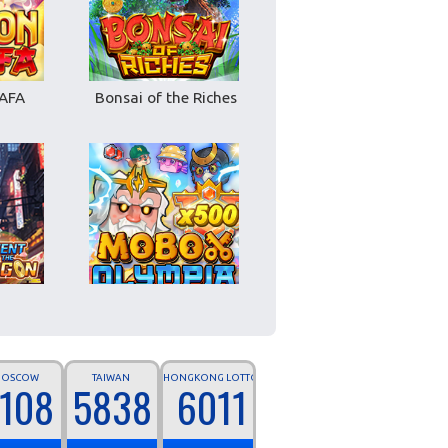
AFA
Bonsai of the Riches
 Dragon
Mobox Olympia
OSCOW
TAIWAN
HONGKONG LOTTO
108
5838
6011