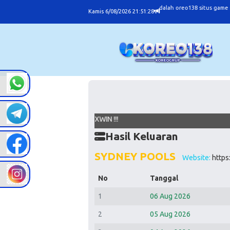
Koreo138 adalah oreo138 situs game resmi 
Kamis 6/08/2026 21:51:29
Hasil Keluaran
SYDNEY POOLS
Website:
https
No
Tanggal
1
06 Aug 2026
2
05 Aug 2026