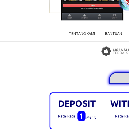
TENTANG KAMI
|
BANTUAN
|
DEPOSIT
WI
1
Rata-Rata
Rata-Ra
Menit