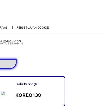
RIVASI
|
PERSETUJUAN COOKIES
Ketik Di Google:
KOREO138