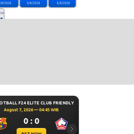
/8/2026
6/8/2026
6/8/2026
OOLS
4
FOOTBALL F24 INTERNATIONAL
FRIENDLY
August 7, 2026 — 04:30 WIB
1 : 0
Next