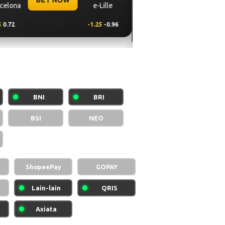
BET NOW
Italy
e-Argentina
0
-0.91
0.00
0.67
BNI
BRI
BSI
NEO
ShopeePay
GOPAY
Lain-lain
QRIS
Axiata