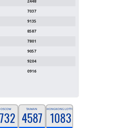
2448
7037
9135
8587
7801
9057
9204
0916
OSCOW
TAIWAN
HONGKONG LOTTO
732
4587
1083