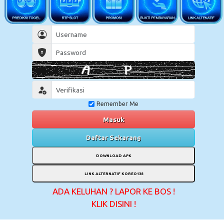
Remember Me
Masuk
Daftar Sekarang
DOWNLOAD APK
LINK ALTERNATIF KOREO138
ADA KELUHAN ? LAPOR KE BOS !
KLIK DISINI !