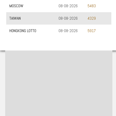
-08-2026
5483
-08-2026
4329
-08-2026
5917