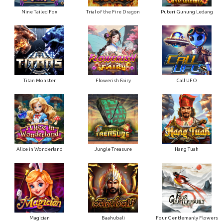
Nine Tailed Fox
Trial of the Fire Dragon
Puteri Gunung Ledang
Titan Monster
Flowerish Fairy
Call UFO
Alice in Wonderland
Jungle Treasure
Hang Tuah
Magician
Baahubali
Four Gentlemanly Flowers