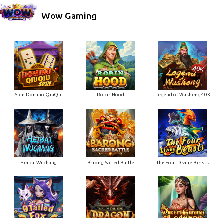
Wow Gaming
Spin Domino QiuQiu
Robin Hood
Legend of Wusheng 40K
Heibai Wuchang
Barong Sacred Battle
The Four Divine Beasts