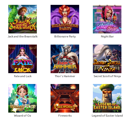
Jack and the Beanstalk
Billionaire Party
Night Bar
Fate and Luck
Thor's Hammer
Secret Scroll of Ninja
Wizard of Oz
Fireworks
Legend of Easter Island