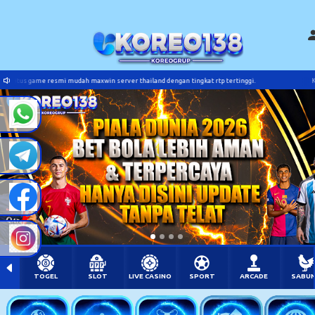
itus game resmi mudah maxwin server thailand dengan tingkat rtp tertinggi.
Koreo1
TOGEL
SLOT
LIVE CASINO
SPORT
ARCADE
SABU