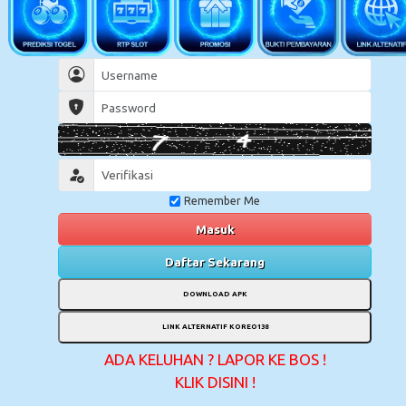
Remember Me
Masuk
Daftar Sekarang
DOWNLOAD APK
LINK ALTERNATIF KOREO138
ADA KELUHAN ? LAPOR KE BOS !
KLIK DISINI !