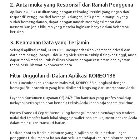
2. Antarmuka yang Responsif dan Ramah Pengguna
Aplikasi KOREO138 dirancang dengan teknologi terkini yang ringan dan
responsif. Pengguna dari berbagai kalangan, baik pemula maupun yang
sudah berpengalaman, dapat dengan mudah menavigasi menu dan
menemukan jenis hiburan yang mereka inginkan hanya dalam beberapa
ketukan.
3. Keamanan Data yang Terjamin
Sebagai aplikasi resmi, KOREO138 memprioritaskan keamanan privasi dan
data para penggunanya. Didukung oleh sistem enkripsi tingkat tinggi, Anda
dapat menikmati seluruh fasilitas hiburan dengan rasa aman dan nyaman
tanpa perlu khawatir kebocoran data.
Fitur Unggulan di Dalam Aplikasi KOREO138
Untuk memberikan kepuasan maksimal, KOREO138 dilengkapi dengan
berbagai fitur premium yang bisa dinikmati langsung dari smartphone Anda:
Layanan Konsumen (Layanan CS) 24/7: Tim bantuan yang profesional siap
melayani pertanyaan atau kendala teknis Anda kapan saja secara real-time.
Proses Transaksi Cepat: Mendukung berbagai metode pembayaran modern,
mulai dari transfer bank lokal hingga e-wallet terkemuka, memudahkan Anda
dalam melakukan transaksi harian.
Update Konten Berkala: Hiburan yang disajikan selalu diperbarui agar
pengguna tidak merasa bosan dan selalu mendapatkan tren hiburan terbaru.