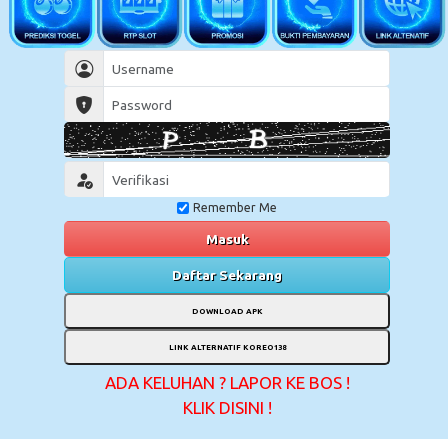
Remember Me
Masuk
Daftar Sekarang
DOWNLOAD APK
LINK ALTERNATIF KOREO138
ADA KELUHAN ? LAPOR KE BOS !
KLIK DISINI !