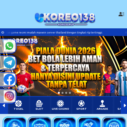
us game resmi mudah maxwin server thailand dengan tingkat rtp tertinggi.
Koreo138
TOGEL
SLOT
LIVE CASINO
SPORT
ARCADE
SABU