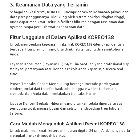
3. Keamanan Data yang Terjamin
Sebagai aplikasi resmi, KOREO138 memprioritaskan keamanan privasi dan
data para penggunanya. Didukung oleh sistem enkripsi tingkat tinggi,
Anda dapat menikmati seluruh fasilitas hiburan dengan rasa aman dan
nyaman tanpa perlu khawatir kebocoran data.
Fitur Unggulan di Dalam Aplikasi KOREO138
Untuk memberikan kepuasan maksimal, KOREO138 dilengkapi dengan
berbagai fitur premium yang bisa dinikmati langsung dari smartphone
Anda:
Layanan Konsumen (Layanan CS) 24/7: Tim bantuan yang profesional siap
melayani pertanyaan atau kendala teknis Anda kapan saja secara real-
time.
Proses Transaksi Cepat: Mendukung berbagai metode pembayaran
modern, mulai dari transfer bank lokal hingga e-wallet terkemuka,
memudahkan Anda dalam melakukan transaksi harian.
Update Konten Berkala: Hiburan yang disajikan selalu diperbarui agar
pengguna tidak merasa bosan dan selalu mendapatkan tren hiburan
terbaru.
Cara Mudah Mengunduh Aplikasi Resmi KOREO138
Untuk mulai menikmati keseruan hiburan digital 24 jam, Anda hanya perlu
mengikuti langkah mudah berikut: