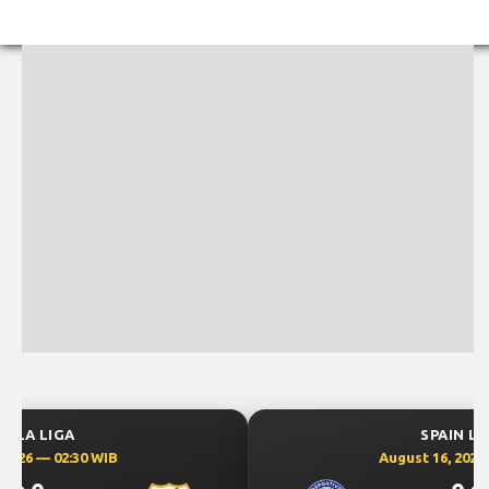
SPAIN LA LIGA
August 16, 2026 — 00:30 WIB