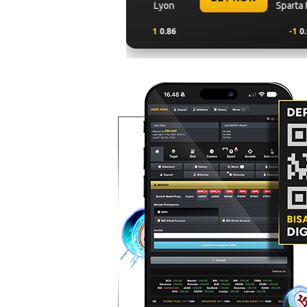
Bodo Glimt
Gill
0.75
0.82
-0.75
Fortune Clover 40
Hea
Fortune Crown Gold
Steamb
Gift