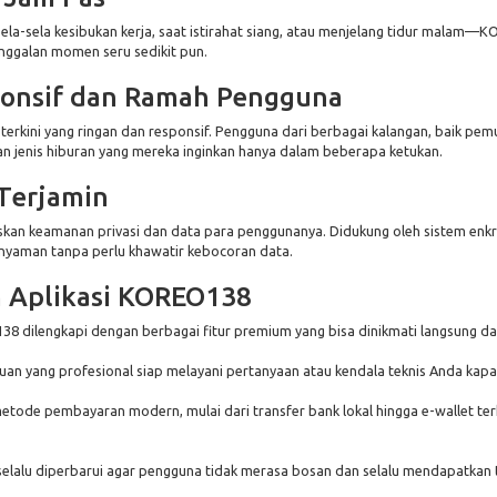
ela-sela kesibukan kerja, saat istirahat siang, atau menjelang tidur malam
inggalan momen seru sedikit pun.
ponsif dan Ramah Pengguna
ains Treasure
Captain's Treasure
Witch's B
Pro
terkini yang ringan dan responsif. Pengguna dari berbagai kalangan, baik p
jenis hiburan yang mereka inginkan hanya dalam beberapa ketukan.
Terjamin
kan keamanan privasi dan data para penggunanya. Didukung oleh sistem enkrip
 nyaman tanpa perlu khawatir kebocoran data.
m Aplikasi KOREO138
 dilengkapi dengan berbagai fitur premium yang bisa dinikmati langsung d
igers Lair
Dragon's Realm
Pharaoh's 
n yang profesional siap melayani pertanyaan atau kendala teknis Anda kapan
etode pembayaran modern, mulai dari transfer bank lokal hingga e-wallet
selalu diperbarui agar pengguna tidak merasa bosan dan selalu mendapatkan t