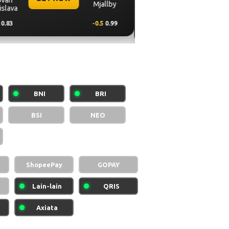
e-Liverpool
hester
ited
-0.98
1
0.74
old And
Dragon Ball
BNI
BRI
BSI
NEO
ld
Seven Seas
ShopeePay
GOPAY
on
Lain-lain
QRIS
Axiata