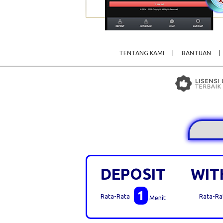
Fortune Crown 25
TENTANG KAMI
|
BANTUAN
|
Fortune Crown
F
DEPOSIT
WI
1
Rata-Rata
Rata-Ra
Menit