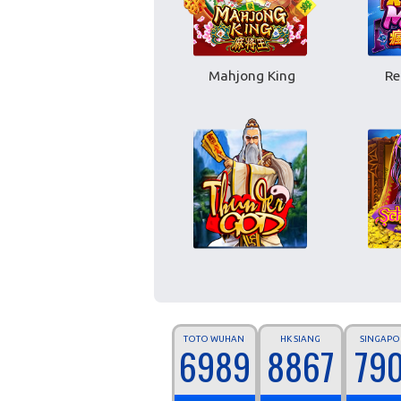
Mahjong King
Re
Thunder God
Sc
TOTO WUHAN
HK SIANG
SINGAP
6989
8867
79