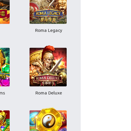
Roma Legacy
ms
Roma Deluxe