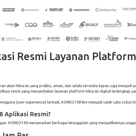
e of Fortune
Hawaii Vacay
Christmas 
si Resmi Layanan Platform 
utuhan akan hiburan yang praktis, aman, dan selalu tersedia kapan saja menjad
ull Street
Wild Watermelon
Trick Or Tr
plikasi resmi yang menyediakan layanan platform hiburan digital terlengkap y
guna (user experience) terbaik, KOREO138 kini menjadi salah satu solusi hib
 Aplikasi Resmi?
ngan. KOREO138 menawarkan berbagai keunggulan yang menjadikannya unggul 
 Jam Pas