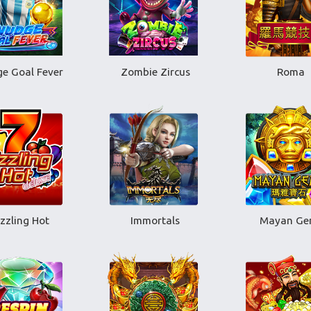
e Goal Fever
Zombie Zircus
Roma
izzling Hot
Immortals
Mayan Ge