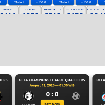
26
7/8/2026
7/8/2026
7/8/2026
7/8/2026
7
VIENNA
CAMBODIA
SYDNEY LOTTO
SYDNEY POOLS
HONGKONG P
0114
4372
3712
0158
994
diac Deluxe
Bali
Moon Godd
7/8/2026
7/8/2026
7/8/2026
7/8/2026
7/8/2026
od Of The
Ancient Rome Deluxe
Cursed Delu
nderworld
AI
IERS
E-FOOTBALL F24 ELITE CLUB FRIENDLY
E-FO
August 8, 2026 — 01:30 WIB
2 : 0
BET NOW
Saint-
e-Newcastle