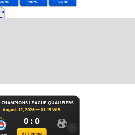
/8/2026
7/8/2026
7/8/2026
OOLS
3
ess
Maya Ways
xe AI
Fortune Crown AI
OTBALL F24 ELITE CLUB FRIENDLY
August 8, 2026 — 01:45 WIB
0 : 0
Next
BET NOW
e-