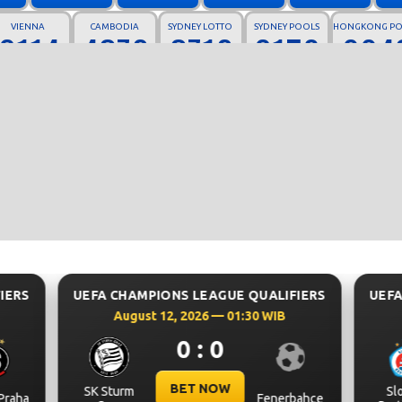
VIENNA
CAMBODIA
SYDNEY LOTTO
SYDNEY POOLS
HONGKONG P
0114
4372
3712
0158
994
7/8/2026
7/8/2026
7/8/2026
7/8/2026
7/8/2026
IERS
E-FOOTBALL F24 INTERNATIONAL
E-FO
FRIENDLY
August 8, 2026 — 00:45 WIB
0 : 0
Saint-
e-Fe