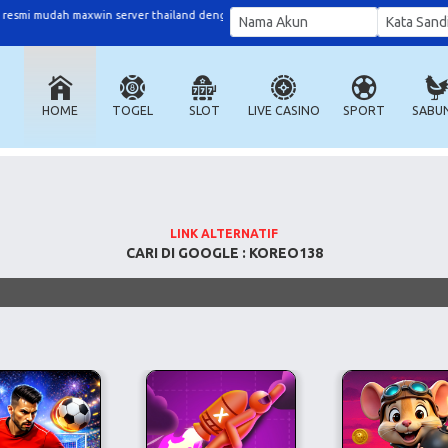
dah maxwin server thailand dengan tingkat rtp tertinggi.
Koreo138 a
HOME
TOGEL
SLOT
LIVE CASINO
SPORT
SABU
LINK ALTERNATIF
CARI DI GOOGLE : KOREO138