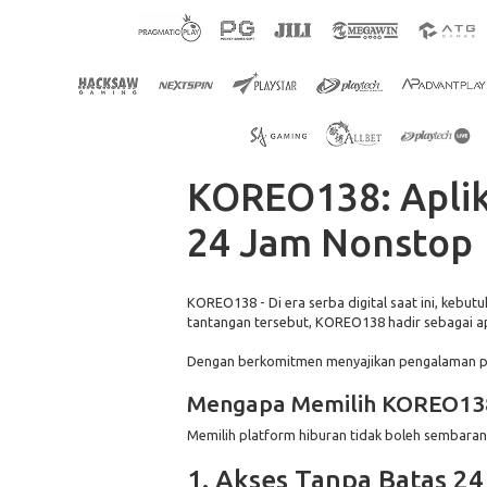
KOREO138: Aplika
24 Jam Nonstop
KOREO138
- Di era serba digital saat ini, keb
tantangan tersebut,
KOREO138
hadir sebagai a
Dengan berkomitmen menyajikan pengalaman peng
Mengapa Memilih KOREO138
Memilih platform hiburan tidak boleh sembara
1. Akses Tanpa Batas 24