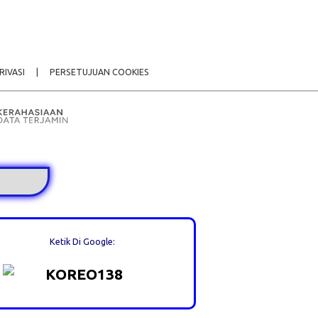
RIVASI
|
PERSETUJUAN COOKIES
Ketik Di Google:
KOREO138