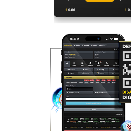
Gill
0.75
0.82
-0.75