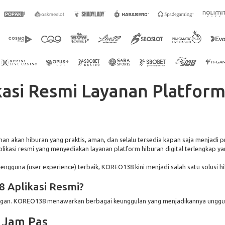
si Resmi Layanan Platform 
utuhan akan hiburan yang praktis, aman, dan selalu tersedia kapan saja menjad
plikasi resmi yang menyediakan layanan platform hiburan digital terlengkap y
guna (user experience) terbaik, KOREO138 kini menjadi salah satu solusi hib
 Aplikasi Resmi?
ngan. KOREO138 menawarkan berbagai keunggulan yang menjadikannya unggul 
 Jam Pas