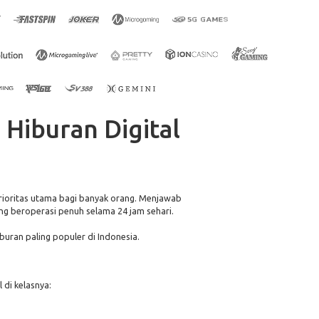
Hiburan Digital
i prioritas utama bagi banyak orang. Menjawab
ang beroperasi penuh selama 24 jam sehari.
uran paling populer di Indonesia.
di kelasnya: