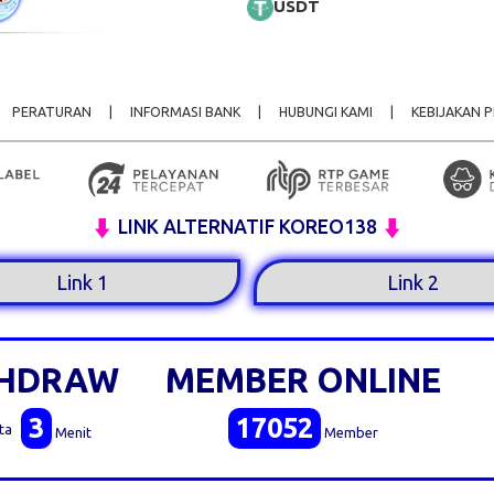
USDT
PERATURAN
|
INFORMASI BANK
|
HUBUNGI KAMI
|
KEBIJAKAN P
LINK ALTERNATIF KOREO138
Link 1
Link 2
THDRAW
MEMBER ONLINE
3
17052
ta
Menit
Member