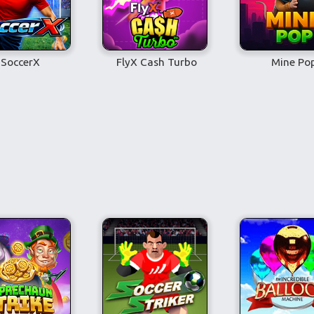
SoccerX
FlyX Cash Turbo
Mine Po