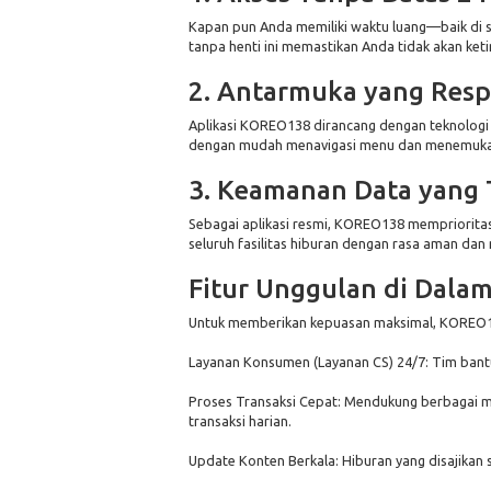
Kapan pun Anda memiliki waktu luang—baik di s
tanpa henti ini memastikan Anda tidak akan ket
2. Antarmuka yang Res
Aplikasi KOREO138 dirancang dengan teknologi 
dengan mudah menavigasi menu dan menemukan 
3. Keamanan Data yang 
Sebagai aplikasi resmi, KOREO138 memprioritas
seluruh fasilitas hiburan dengan rasa aman dan
Fitur Unggulan di Dala
Untuk memberikan kepuasan maksimal, KOREO138
Layanan Konsumen (Layanan CS) 24/7: Tim bantua
Proses Transaksi Cepat: Mendukung berbagai m
transaksi harian.
Update Konten Berkala: Hiburan yang disajikan 