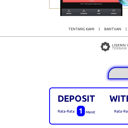
TENTANG KAMI
|
BANTUAN
|
DEPOSIT
WI
1
Rata-Rata
Rata-Ra
Menit