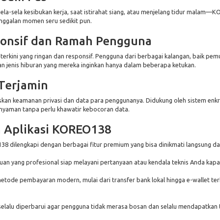
ela-sela kesibukan kerja, saat istirahat siang, atau menjelang tidur malam
inggalan momen seru sedikit pun.
ponsif dan Ramah Pengguna
terkini yang ringan dan responsif. Pengguna dari berbagai kalangan, baik p
jenis hiburan yang mereka inginkan hanya dalam beberapa ketukan.
Terjamin
kan keamanan privasi dan data para penggunanya. Didukung oleh sistem enkrip
 nyaman tanpa perlu khawatir kebocoran data.
m Aplikasi KOREO138
 dilengkapi dengan berbagai fitur premium yang bisa dinikmati langsung d
n yang profesional siap melayani pertanyaan atau kendala teknis Anda kapan
etode pembayaran modern, mulai dari transfer bank lokal hingga e-wallet
selalu diperbarui agar pengguna tidak merasa bosan dan selalu mendapatkan t